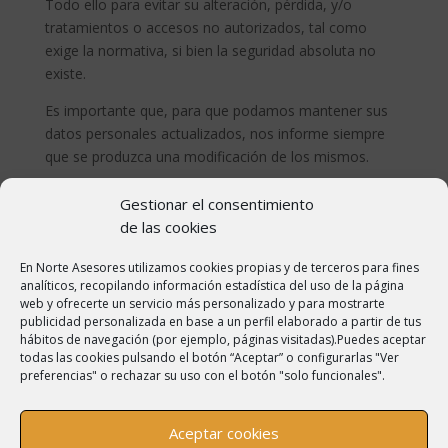
Todo ello para evitar su alteración, pérdida, y/o
tratamientos o accesos no autorizados, tal como
exige la normativa, si bien la seguridad absoluta no
existe.
Es importante que, para que podamos mantener sus
datos personales actualizados, nos informe siempre
que se produzca una modificación de los mismos.
Confidencialidad
Gestionar el consentimiento
de las cookies
NORTE ASESORES S.L le informa que sus datos serán
tratados con el máximo celo y confidencialidad por
En Norte Asesores utilizamos cookies propias y de terceros para fines
todo el personal que intervenga en cualquiera de las
analíticos, recopilando información estadística del uso de la página
fases del tratamiento. No cederemos ni
web y ofrecerte un servicio más personalizado y para mostrarte
publicidad personalizada en base a un perfil elaborado a partir de tus
comunicaremos a ningún tercero sus datos, excepto
hábitos de navegación (por ejemplo, páginas visitadas).Puedes aceptar
en los casos legalmente previstos, o salvo que el
todas las cookies pulsando el botón “Aceptar” o configurarlas "Ver
interesado nos hubiera autorizado expresamente.
preferencias" o rechazar su uso con el botón "solo funcionales".
Aceptar cookies