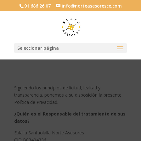
91 686 26 07
info@norteasesoresce.com
Seleccionar página
Siguiendo los principios de licitud, lealtad y
transparencia, ponemos a su disposición la presente
Política de Privacidad.
¿Quién es el Responsable del tratamiento de sus
datos?
Eulalia Santaolalla Norte Asesores
CIF: B83494336